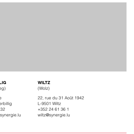
HELFER (m-w-d)
LIG
WILTZ
eg)
(Wolz)
e
22, rue du 31 Août 1942
rbillig
L-9501 Wiltz
 32
+
352 24 61 36 1
synergie.lu
wiltz@synergie.lu