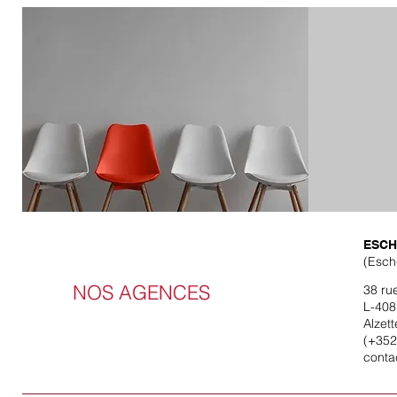
FENSTERMONTEUR (m-w-
d)
ESCH
(Esch
NOS AGENCES
38 ru
L-408
Alzett
(+352
conta