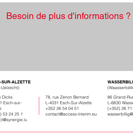
Besoin de plus d'informations ?
BAU
CONCIERGES
Contactez l'une de nos agences
TECHNIQUES (h-f-x)
-SUR-ALZETTE
WASSERBIL
-Uelzecht)
(Waasserbëll
e Dicks
78, rue Zénon Bernard
86 Grand-Ru
1 Esch-sur-
L-4031 Esch-Sur-Alzette
L-6630 Wasse
e
+352 26 54 04 51
(
+352) 26 71
) 53 24 25 1
contact@access-interim.eu
wasserbillig@
ct@synergie.lu