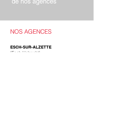
de nos agences
NOS AGENCES
ESCH-SUR-ALZETTE
(Esch-Uelzecht)
38 rue Dicks
L-4081 Esch-sur-Alzette
(+352) 53 24 25 1
contact@synergie.lu
78, rue Zénon Bernard
L-4031 Esch-Sur-Alzette
+352 26 54 04 51
contact@access-interim.eu
WASSERBILLIG
(Waasserbëlleg)